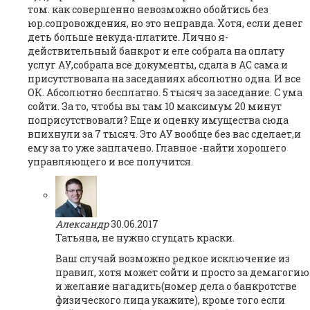
том. как совершенно невозможно обойтись без
юр.сопровождения, но это неправда. Хотя, если денег
деть больше некуда-платите. Лично я-
действительный банкрот и еле собрала на оплату
услуг АУ,собрала все документы, сдала в АС сама и
присутствовала на заседаниях абсолютно одна. И все
ОК. Абсолютно бесплатно. 5 тысяч за заседание. С ума
сойти. За то, чтобы вы там 10 максимум 20 минут
поприсутствовали? Еще и оценку имущества сюда
впихнули за 7 тысяч. Это АУ вообще без вас сделает,и
ему за то уже заплачено. Главное -найти хорошего
управляющего и все получится.
Александр
30.06.2017
Татьяна, не нужно сгущать краски.
Ваш случай возможно редкое исключение из
правил, хотя может сойти и просто за демагогию
и желание нагадить(номер дела о банкротстве
физического лица укажите), кроме того если